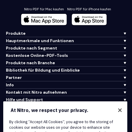
Nitro PDF für Mac kaufen
Nitro PDF für iPhone kaufen
Produkte
Hauptmerkmale und Funktionen
Produkte nach Segment
Kostenlose Online-PDF-Tools
Produkte nach Branche
Bibliothek für Bildung und Einblicke
Partner
Info
Kontakt mit Nitro aufnehmen
Hilfe und Support
At Nitro, we respect your privacy.
Integrationen und API-Konnektivität
By clicking “Accept All Cookies”, you agree to the storing of
Nutzungsbedingungen
cookies our website uses on your device to enhance site
Cookie-Richtlinie