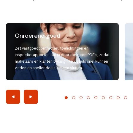
Onroerend goed
Zet vastgoedcontracten, toelichtingen en
inspectierapporten om in doorzoekbare PDF's, zodat
makelaars en klanten belangrijke details snel kunnen
vinden en sneller deals kunnen sluiten.