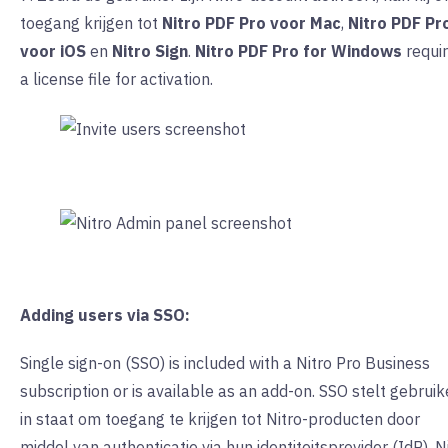
toegang krijgen tot
Nitro PDF Pro voor Mac
,
Nitro PDF Pr
voor iOS
en
Nitro Sign
.
Nitro PDF Pro for Windows
requi
a license file for activation.
Adding users via SSO:
Single sign-on (SSO) is included with a Nitro Pro Business
subscription or is available as an add-on. SSO stelt gebruik
in staat om toegang te krijgen tot Nitro-producten door
middel van authenticatie via hun identiteitsprovider (IdP). N