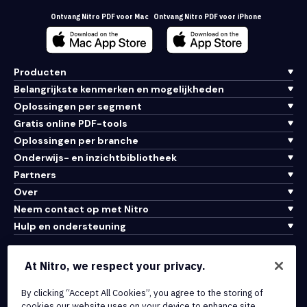
Ontvang Nitro PDF voor Mac
Ontvang Nitro PDF voor iPhone
Producten
Belangrijkste kenmerken en mogelijkheden
Oplossingen per segment
Gratis online PDF-tools
Oplossingen per branche
Onderwijs- en inzichtbibliotheek
Partners
Over
Neem contact op met Nitro
Hulp en ondersteuning
Integraties en API-connectiviteit
At Nitro, we respect your privacy.
Gebruiksvoorwaarden
Cookiebeleid
By clicking “Accept All Cookies”, you agree to the storing of
cookies our website uses on your device to enhance site