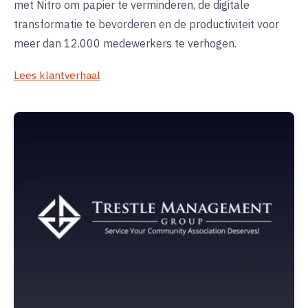
met Nitro om papier te verminderen, de digitale
transformatie te bevorderen en de productiviteit voor
meer dan 12.000 medewerkers te verhogen.
Lees klantverhaal