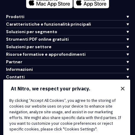
Prodotti
Caratteristiche e funzionalità principali
Soluzioni per segmento
Strumenti PDF online gratuiti
Soluzioni per settore
Risorse formative e approfondimenti
Partner
Informazioni
Contatti
Assistenza
At Nitro, we respect your privacy.
By clicking “Accept All Cookies”, you agree to the storing of
Integrazioni e connettività API
cookies our website uses on your device to enhance site
Termini di servizio
navigation, analyze site usage, and assist in our marketing
Politica sui cookie
efforts. We might also share specific data with third parties. If
Politica sul copyright
you want to customize your cookie preferences or reject
Tutti i termini e le politiche
specific cookies, please click "Cookies Settings".