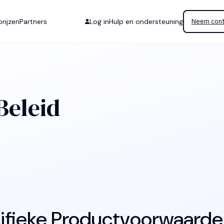
rijzen
Partners
Log in
Hulp en ondersteuning
Neem cont
Beleid
ifieke Productvoorwaarde