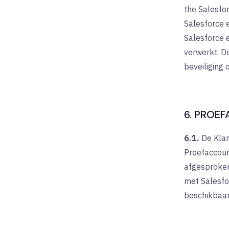
the Salesfo
Salesforce 
Salesforce 
verwerkt. De
beveiliging 
6. PROE
6.1.
De Klan
Proefaccount
afgesproken
met Salesfor
beschikbaar