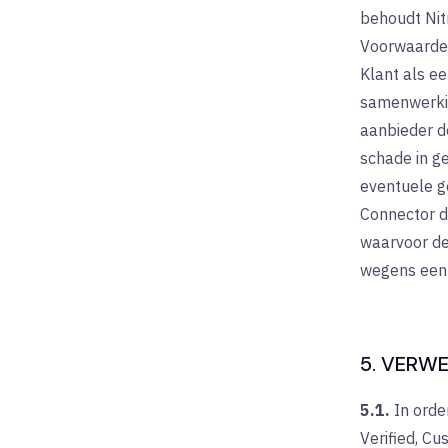
behoudt Nit
Voorwaarden
Klant als ee
samenwerkin
aanbieder de
schade in ge
eventuele g
Connector d
waarvoor de
wegens een 
5. VERW
5.1.
In orde
Verified, Cu