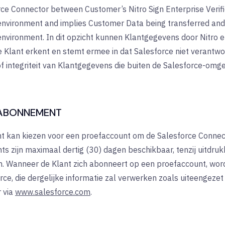
rce Connector between Customer’s Nitro Sign Enterprise Veri
environment and implies Customer Data being transferred and
environment. In dit opzicht kunnen Klantgegevens door Nitro 
 Klant erkent en stemt ermee in dat Salesforce niet verantwoor
of integriteit van Klantgegevens die buiten de Salesforce-omg
FABONNEMENT
t kan kiezen voor een proefaccount om de Salesforce Connect
s zijn maximaal dertig (30) dagen beschikbaar, tenzij uitdrukke
. Wanneer de Klant zich abonneert op een proefaccount, word
ce, die dergelijke informatie zal verwerken zoals uiteengezet 
 via
www.salesforce.com
.