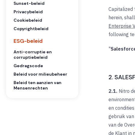
Sunset-beleid
Capitalized
Privacybeleid
herein, shal
Cookiebeleid
Enterprise V
Copyrightbeleid
following t
ESG-beleid
"
Salesforc
Anti-corruptie en
corruptiebeleid
Gedragscode
Beleid voor milieubeheer
2. SALE
Beleid ten aanzien van
Mensenrechten
2.1.
Nitro d
environment
en conditie
gebruik van
van de Over
de Klant in