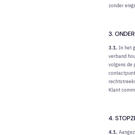
zonder enige
3. ONDE
3.1.
In het 
verband hou
volgens de p
contactpunt
rechtstreek
Klant comm
4. STOPZ
4.1.
Aangezi