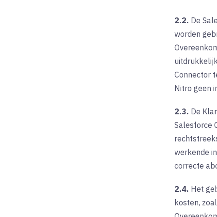
2.2.
De Sale
worden gebr
Overeenkoms
uitdrukkeli
Connector t
Nitro geen 
2.3.
De Klan
Salesforce C
rechtstreek
werkende int
correcte ab
2.4.
Het geb
kosten, zoal
Overeenkoms