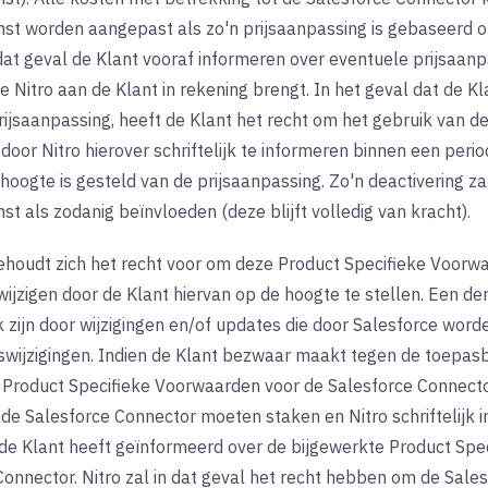
t worden aangepast als zo'n prijsaanpassing is gebaseerd op
 dat geval de Klant vooraf informeren over eventuele prijsaanp
e Nitro aan de Klant in rekening brengt. In het geval dat de K
rijsaanpassing, heeft de Klant het recht om het gebruik van d
door Nitro hierover schriftelijk te informeren binnen een peri
hoogte is gesteld van de prijsaanpassing. Zo'n deactivering za
 als zodanig beïnvloeden (deze blijft volledig van kracht).
ehoudt zich het recht voor om deze Product Specifieke Voorw
jzigen door de Klant hiervan op de hoogte te stellen. Een derg
k zijn door wijzigingen en/of updates die door Salesforce wor
swijzigingen. Indien de Klant bezwaar maakt tegen de toepas
 Product Specifieke Voorwaarden voor de Salesforce Connector,
 de Salesforce Connector moeten staken en Nitro schriftelijk 
 de Klant heeft geïnformeerd over de bijgewerkte Product Sp
Connector. Nitro zal in dat geval het recht hebben om de Sale