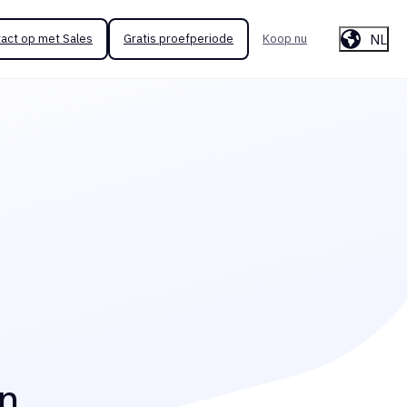
NL
act op met Sales
Gratis proefperiode
Koop nu
n