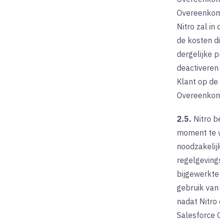
Overeenkoms
Nitro zal in
de kosten di
dergelijke p
deactiveren 
Klant op de 
Overeenkomst
2.5.
Nitro b
moment te wi
noodzakelij
regelgeving
bijgewerkte
gebruik van
nadat Nitro
Salesforce 