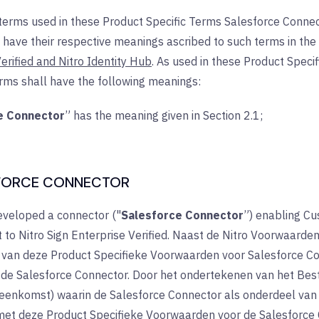
 terms used in these Product Specific Terms Salesforce Conne
l have their respective meanings ascribed to such terms in the
erified and Nitro Identity Hub
. As used in these Product Speci
erms shall have the following meanings:
e Connector
” has the meaning given in Section 2.1;
SFORCE CONNECTOR
eveloped a connector (
"
Salesforce Connector
”
) enabling Cu
 to Nitro Sign Enterprise Verified. Naast de Nitro Voorwaarde
s van deze Product Specifieke Voorwaarden voor Salesforce Co
 de Salesforce Connector. Door het ondertekenen van het Best
eenkomst) waarin de Salesforce Connector als onderdeel van
 met deze Product Specifieke Voorwaarden voor de Salesforce 