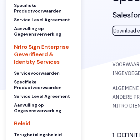
Specifieke
Productvoorwaarden
Salesfo
Service Level Agreement
Aanvulling op
Download e
Gegevensverwerking
Nitro Sign Enterprise
Geverifieerd &
Identity Services
VOORWAARD
INGEVOEGD
Servicevoorwaarden
Specifieke
Productvoorwaarden
ALGEMENE 
Service Level Agreement
ANDERE PR
Aanvulling op
NITRO DIE
Gegevensverwerking
Beleid
1. DEFINI
Terugbetalingsbeleid