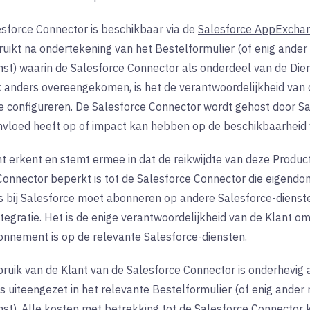
sforce Connector is beschikbaar via de
Salesforce AppExcha
uikt na ondertekening van het Bestelformulier (of enig ander
t) waarin de Salesforce Connector als onderdeel van de Die
jk anders overeengekomen, is het de verantwoordelijkheid van
e configureren. De Salesforce Connector wordt gehost door Sa
invloed heeft op of impact kan hebben op de beschikbaarheid 
t erkent en stemt ermee in dat de reikwijdte van deze Produ
onnector beperkt is tot de Salesforce Connector die eigendom 
s bij Salesforce moet abonneren op andere Salesforce-dienst
egratie. Het is de enige verantwoordelijkheid van de Klant om
onnement is op de relevante Salesforce-diensten.
ruik van de Klant van de Salesforce Connector is onderhevig 
s uiteengezet in het relevante Bestelformulier (of enig ander
t). Alle kosten met betrekking tot de Salesforce Connector 