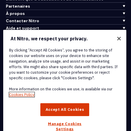
Partenaires
À propos
Contacter Nitro
Aide et support
At Nitro, we respect your privacy.
Intégrations et connectivité API
Conditions d'utilisation
By clicking “Accept All Cookies”, you agree to the storing of
cookies our website uses on your device to enhance site
Politique de cookies
navigation, analyze site usage, and assist in our marketing
Politique de copyright
efforts. We might also share specific data with third parties. If
Toutes les conditions et politiques
you want to customize your cookie preferences or reject
specific cookies, please click "Cookies Settings".
© 2026 Nitro Software, Inc. Tous droits réservés.
More information on the cookies we use, is available via our
Cookies Policy
Nitro, le logo Nitro, Nitro Productivity Platform, Nitro PDF Pro, Nitro
Sign, et Nitro Analytics sont des marques déposées et/ou des
Accept All Cookies
marques commerciales de Nitro Software, Inc. ou de ses affiliés
aux États-Unis et/ou dans d'autres pays.
Manage Cookies
Settings