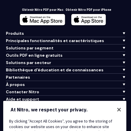
Obtenir Nitro PDF pour Mac
Obtenir Nitro PDF pour iPhone
Produits
Principales fonctionnalités et caractéristiques
Solutions par segment
Outils PDF en ligne gratuits
Solutions par secteur
Bibliothèque d'éducation et de connaissances
Partenaires
À propos
Contacter Nitro
Aide et support
At Nitro, we respect your privacy.
Intégrations et connectivité API
Conditions d'utilisation
By clicking “Accept All Cookies”, you agree to the storing of
cookies our website uses on your device to enhance site
Politique de cookies