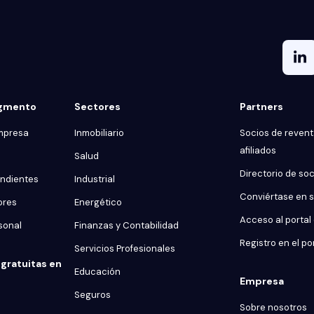
egmento
Sectores
Partners
mpresa
Inmobiliario
Socios de reventa
afiliados
Salud
Directorio de so
endientes
Industrial
Conviértase en 
ores
Energético
Acceso al portal
sonal
Finanzas y Contabilidad
Registro en el po
Servicios Profesionales
gratuitas en
Educación
Empresa
Seguros
Sobre nosotros