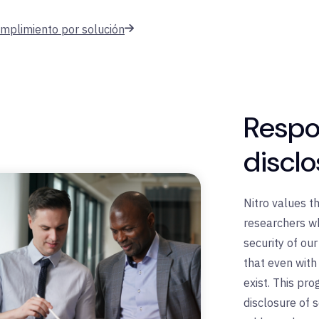
plimiento por solución
Respo
disclo
Nitro values th
researchers wh
security of ou
that even with 
exist. This pr
disclosure of s