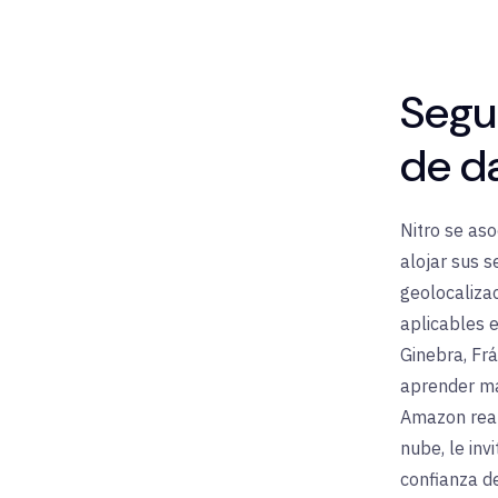
Segu
de d
Nitro se as
alojar sus s
geolocaliza
aplicables 
Ginebra, Frá
aprender má
Amazon real
nube, le inv
confianza de