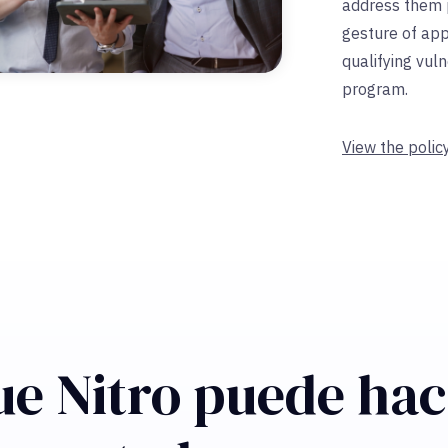
address them p
gesture of app
qualifying vuln
program.
View the polic
ue Nitro puede hac