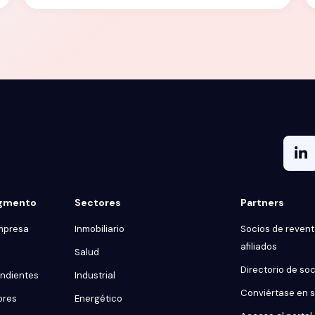
egmento
Sectores
Partners
mpresa
Inmobiliario
Socios de reventa
afiliados
Salud
Directorio de so
endientes
Industrial
Conviértase en 
ores
Energético