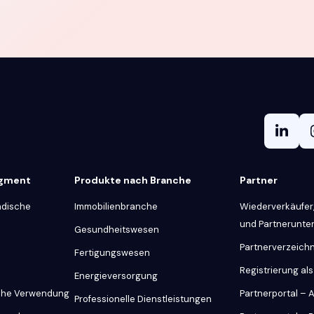
egment
Produkte nach Branche
Partner
ndische
Immobilienbranche
Wiederverkäufer,
und Partnerunt
Gesundheitswesen
Partnerverzeichn
Fertigungswesen
Registrierung als
Energieversorgung
iche Verwendung
Partnerportal –
Professionelle Dienstleistungen