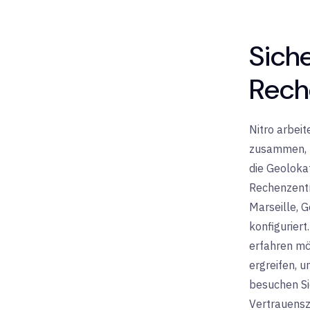
Sich
Rech
Nitro arbei
zusammen, u
die Geoloka
Rechenzentr
Marseille, G
konfigurier
erfahren mö
ergreifen, 
besuchen Si
Vertrauensz