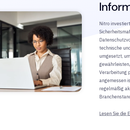
Infor
Nitro investier
Sicherheitsm
Datenschutzvor
technische un
umgesetzt, um 
gewährleisten,
Verarbeitung
angemessen i
regelmäßig akt
Branchenstand
Lesen Sie die 