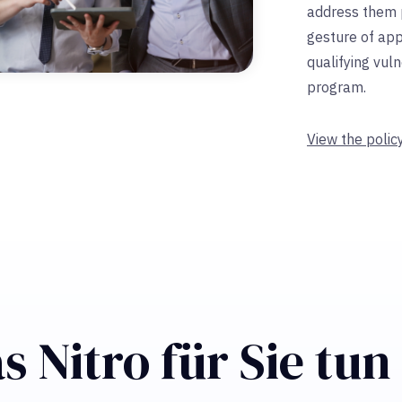
address them p
gesture of app
qualifying vuln
program.
View the polic
s Nitro für Sie tu