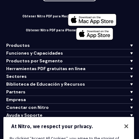
Obtener Nitro PDF para Mac
Obtener Nitro PDF para iPhone
Productos
Funciones y Capacidades
Productos por Segmento
Herramientas PDF gratuitas en línea
Sectores
Biblioteca de Educación y Recursos
Partners
Empresa
Conectar con Nitro
Ayuda y Soporte
At Nitro, we respect your privacy.
Integrations & API Connectivity
By clicking “Accept All Cookies”, you agree to the storing of
Terms of Service