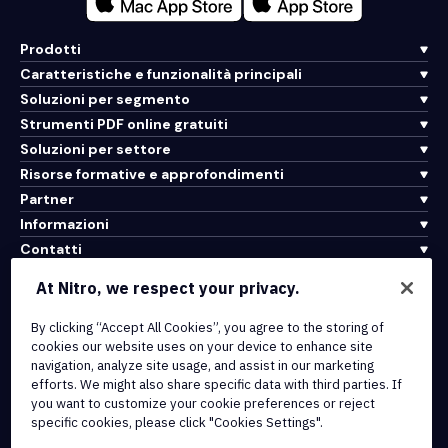
Prodotti
Caratteristiche e funzionalità principali
Soluzioni per segmento
Strumenti PDF online gratuiti
Soluzioni per settore
Risorse formative e approfondimenti
Partner
Informazioni
Contatti
Assistenza
At Nitro, we respect your privacy.
By clicking “Accept All Cookies”, you agree to the storing of
Integrazioni e connettività API
cookies our website uses on your device to enhance site
Termini di servizio
navigation, analyze site usage, and assist in our marketing
Politica sui cookie
efforts. We might also share specific data with third parties. If
Politica sul copyright
you want to customize your cookie preferences or reject
Tutti i termini e le politiche
specific cookies, please click "Cookies Settings".