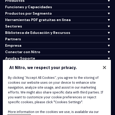
Productos
Funciones y Capacidades
Productos por Segmento
Herramientas PDF gratuitas en línea
Sectores
Biblioteca de Educación y Recursos
Partners
Empresa
Conectar con Nitro
Ayuda y Soporte
At Nitro, we respect your privacy.
Integrations & API Connectivity
By clicking “Accept All Cookies”, you agree to the storing of
Terms of Service
cookies our website uses on your device to enhance site
Cookie Policy
navigation, analyze site usage, and assist in our marketing
Copyright Policy
efforts. We might also share specific data with third parties. If
All Terms & Policies
you want to customize your cookie preferences or reject
specific cookies, please click "Cookies Settings".
© 2026 Nitro Software, Inc. All rights reserved.
More information on the cookies we use, is available via our