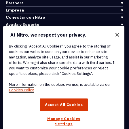
Partners
Empresa
Conectar con Nitro
Ayuda y Soporte
At Nitro, we respect your privacy.
Integrations & API Connectivity
By clicking “Accept All Cookies”, you agree to the storing of
Terms of Service
cookies our website uses on your device to enhance site
Cookie Policy
navigation, analyze site usage, and assist in our marketing
Copyright Policy
efforts. We might also share specific data with third parties. If
All Terms & Policies
you want to customize your cookie preferences or reject
specific cookies, please click "Cookies Settings".
© 2026 Nitro Software, Inc. All rights reserved.
More information on the cookies we use, is available via our
Cookies Policy
Nitro, the Nitro logo, Nitro Productivity Platform, Nitro PDF Pro, Nitro
Sign, and Nitro Analytics are trademarks and/or registered
Accept All Cookies
trademarks, of Nitro Software, Inc. or its affiliates in the United
States and/or other countries.
Manage Cookies
Settings