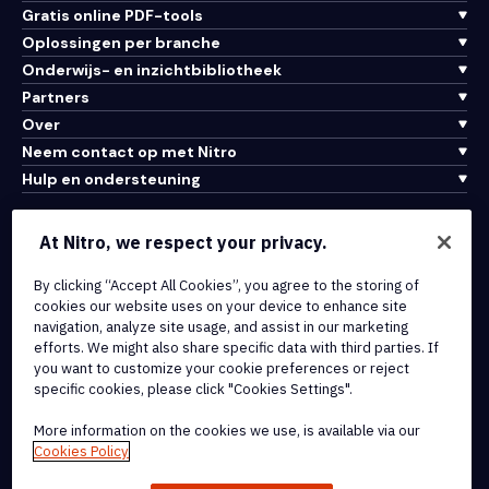
Gratis online PDF-tools
Oplossingen per branche
Onderwijs- en inzichtbibliotheek
Partners
Over
Neem contact op met Nitro
Hulp en ondersteuning
Integraties en API-connectiviteit
At Nitro, we respect your privacy.
Gebruiksvoorwaarden
Cookiebeleid
By clicking “Accept All Cookies”, you agree to the storing of
cookies our website uses on your device to enhance site
Copyrightbeleid
navigation, analyze site usage, and assist in our marketing
Alle voorwaarden en beleidsmaatregelen
efforts. We might also share specific data with third parties. If
you want to customize your cookie preferences or reject
specific cookies, please click "Cookies Settings".
© 2026 Nitro Software, Inc. Inc. Alle rechten voorbehouden.
More information on the cookies we use, is available via our
Nitro, het Nitro-logo, Nitro Productivity Platform, Nitro PDF Pro, Nitro
Cookies Policy
Sign en Nitro Analytics zijn handelsmerken en/of geregistreerde