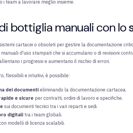
no i team a lavorare meglio insieme
.
i di bottiglia manuali con lo
s
istemi cartacei o obsoleti per gestire la documentazione critica. 
i manuali d'uso stampati che si accumulano o di revisioni cont
allentano i progressi e aumentano il rischio di errori
.
 flessibili e intuitivi, è possibile
:
gna dei documenti
eliminando la documentazione cartacea
.
rapide e sicure
per contratti, ordini di lavoro e specifiche
.
ne
sui documenti tecnici tra i vari reparti e sedi
.
ro digitali
tra i team globali
.
on modelli di licenza scalabili
.