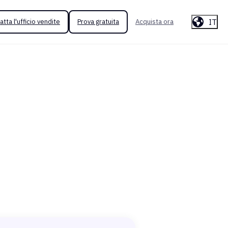
IT
atta l'ufficio vendite
Prova gratuita
Acquista ora