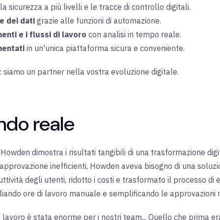
a sicurezza a più livelli e le tracce di controllo digitali
.
e dei dati
grazie alle funzioni di automazione
.
enti e i flussi di lavoro
con analisi in tempo reale
.
entati
in un'unica piattaforma sicura e conveniente
.
e: siamo un partner nella vostra evoluzione digitale
.
ndo reale
owden dimostra i risultati tangibili di una trasformazione digita
i approvazione inefficienti, Howden aveva bisogno di una soluz
uttività degli utenti, ridotto i costi e trasformato il processo d
gliando ore di lavoro manuale e semplificando le approvazioni n
i di lavoro è stata enorme per i nostri team... Quello che prim