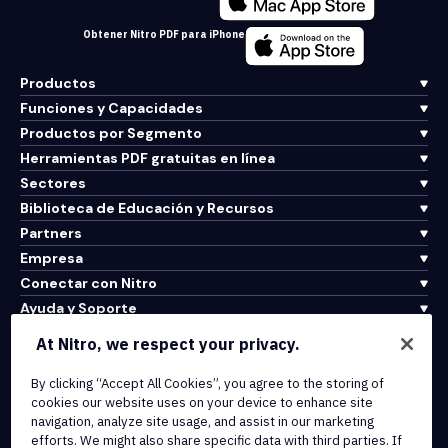
Obtener Nitro PDF para iPhone
Productos
Funciones y Capacidades
Productos por Segmento
Herramientas PDF gratuitas en línea
Sectores
Biblioteca de Educación y Recursos
Partners
Empresa
Conectar con Nitro
Ayuda y Soporte
At Nitro, we respect your privacy.
Integrations & API Connectivity
By clicking “Accept All Cookies”, you agree to the storing of
Terms of Service
cookies our website uses on your device to enhance site
Cookie Policy
navigation, analyze site usage, and assist in our marketing
Copyright Policy
efforts. We might also share specific data with third parties. If