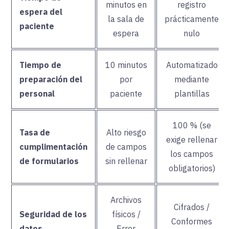
minutos en
registro
espera del
la sala de
prácticamente
paciente
espera
nulo
Tiempo de
10 minutos
Automatizado
preparación del
por
mediante
personal
paciente
plantillas
100 % (se
Tasa de
Alto riesgo
exige rellenar
cumplimentación
de campos
los campos
de formularios
sin rellenar
obligatorios)
Archivos
Cifrados /
Seguridad de los
físicos /
Conformes
datos
Error