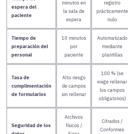
minutos en
registro
espera del
la sala de
prácticamente
paciente
espera
nulo
Tiempo de
10 minutos
Automatizado
preparación del
por
mediante
personal
paciente
plantillas
100 % (se
Tasa de
Alto riesgo
exige rellenar
cumplimentación
de campos
los campos
de formularios
sin rellenar
obligatorios)
Archivos
Cifrados /
Seguridad de los
físicos /
Conformes
datos
Error