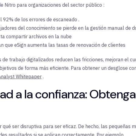
de Nitro para organizaciones del sector público
:
el 92% de los errores de escaneado
.
jadores del conocimiento se pierde en la
gestión
manual
de
d
ta compartir archivos en la nube
an que eSign aumenta
las tasas de
renovación de clientes
s de trabajo digitalizados reducen las fricciones, mejoran el 
bjetivos de forma más eficiente. Para obtener un desglose com
nalyst Whitepaper
.
ad a la confianza:
Obtenga 
r qué ser disruptiva para ser eficaz. De hecho, las pequeñas m
es resultados si se aplican correctamente.
Por
ejemplo