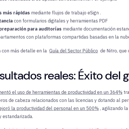
s más rápidas
mediante
flujos
de trabajo eSign
.
tancia
con formularios digitales y
herramientas
PDF
preparación para auditorías
mediante
documentación
estan
partamentos con
plataformas
compartidas basadas en la nub
an con más detalle en la
Guía del Sector Público
de Nitro
, que
sultados reales:
Éxito
del 
entó el uso de herramientas de productividad en un 364%
tr
os de cabeza relacionados con las licencias y dotando al per
joró la productividad del personal en un 500%
, agilizando l
y estandarizada
.