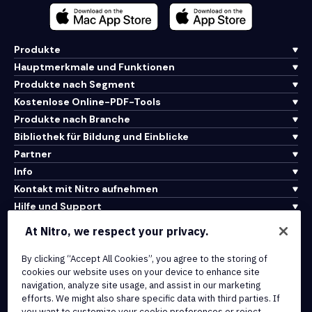
Produkte
Hauptmerkmale und Funktionen
Produkte nach Segment
Kostenlose Online-PDF-Tools
Produkte nach Branche
Bibliothek für Bildung und Einblicke
Partner
Info
Kontakt mit Nitro aufnehmen
Hilfe und Support
At Nitro, we respect your privacy.
Integrationen und API-Konnektivität
By clicking “Accept All Cookies”, you agree to the storing of
Nutzungsbedingungen
cookies our website uses on your device to enhance site
Cookie-Richtlinie
navigation, analyze site usage, and assist in our marketing
Copyright-Richtlinie
efforts. We might also share specific data with third parties. If
Alle Bedingungen und Richtlinien
you want to customize your cookie preferences or reject