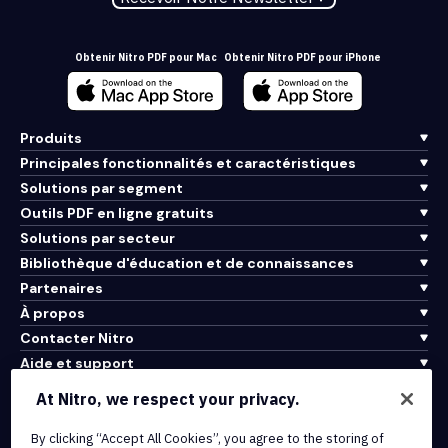
Obtenir Nitro PDF pour Mac
Obtenir Nitro PDF pour iPhone
Produits
Principales fonctionnalités et caractéristiques
Solutions par segment
Outils PDF en ligne gratuits
Solutions par secteur
Bibliothèque d'éducation et de connaissances
Partenaires
À propos
Contacter Nitro
Aide et support
At Nitro, we respect your privacy.
Intégrations et connectivité API
Conditions d'utilisation
By clicking “Accept All Cookies”, you agree to the storing of