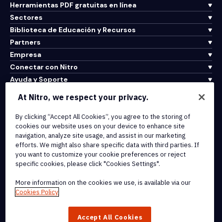
Herramientas PDF gratuitas en línea
Sectores
Biblioteca de Educación y Recursos
Partners
Empresa
Conectar con Nitro
Ayuda y Soporte
At Nitro, we respect your privacy.
Integrations & API Connectivity
By clicking “Accept All Cookies”, you agree to the storing of
Terms of Service
cookies our website uses on your device to enhance site
Cookie Policy
navigation, analyze site usage, and assist in our marketing
Copyright Policy
efforts. We might also share specific data with third parties. If
All Terms & Policies
you want to customize your cookie preferences or reject
specific cookies, please click "Cookies Settings".
© 2026 Nitro Software, Inc. All rights reserved.
More information on the cookies we use, is available via our
Cookies Policy
Nitro, the Nitro logo, Nitro Productivity Platform, Nitro PDF Pro, Nitro
Sign, and Nitro Analytics are trademarks and/or registered
Accept All Cookies