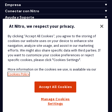
Empresa
Conectar con Nitro
Ayuda y Soporte
At Nitro, we respect your privacy.
Integrations & API Connectivity
Terms of Service
By clicking “Accept All Cookies”, you agree to the storing of
cookies our website uses on your device to enhance site
Cookie Policy
navigation, analyze site usage, and assist in our marketing
Copyright Policy
efforts. We might also share specific data with third parties. If
All Terms & Policies
you want to customize your cookie preferences or reject
specific cookies, please click "Cookies Settings".
© 2026 Nitro Software, Inc. All rights reserved.
More information on the cookies we use, is available via our
Cookies Policy
Nitro, the Nitro logo, Nitro Productivity Platform, Nitro PDF Pro, Nitro
Sign, and Nitro Analytics are trademarks and/or registered
Accept All Cookies
trademarks, of Nitro Software, Inc. or its affiliates in the United
States and/or other countries.
Manage Cookies
Settings