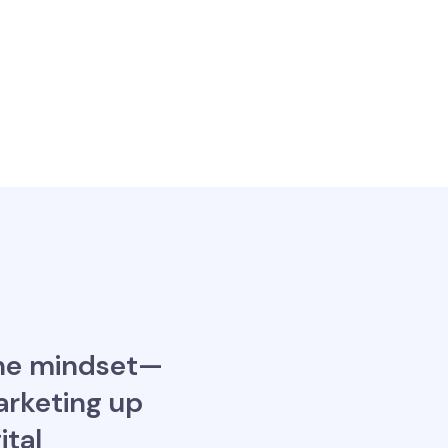
 the mindset—
marketing up
ital