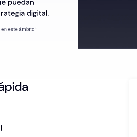
que puedan
ategia digital.
 en este ámbito.”
rápida
al