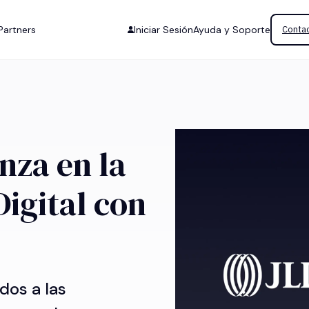
Partners
Iniciar Sesión
Ayuda y Soporte
Contac
nza en la
igital con
dos a las