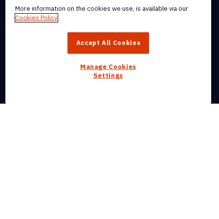
Get Our Newsletter
More information on the cookies we use, is available via our
Cookies Policy
Obtener Nitro PDF para Mac
Accept All Cookies
Obtener Nitro PDF para iPhone
Manage Cookies
Settings
Productos
Funciones y Capacidades
Productos por Segmento
Herramientas PDF gratuitas en línea
Sectores
Biblioteca de Educación y Recursos
Partners
Empresa
Conectar con Nitro
Ayuda y Soporte
Integrations & API Connectivity