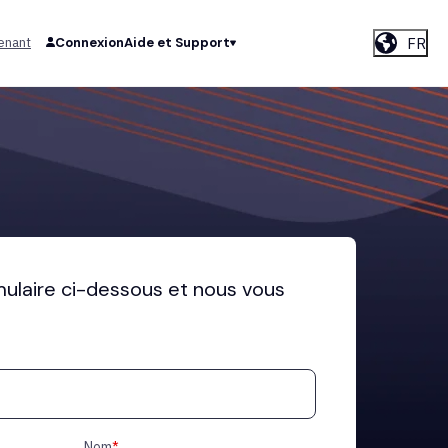
FR
enant
Connexion
Aide et Support
mulaire ci-dessous et nous vous
Nom
*