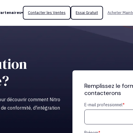
Partenaires
Contacter les Ventes
Essai Gratuit
Acheter Maint
ution
e?
Remplissez le for
contacterons
our découvrir comment Nitro
E-mail professionnel
*
de conformité, d'intégration
Prénom
*