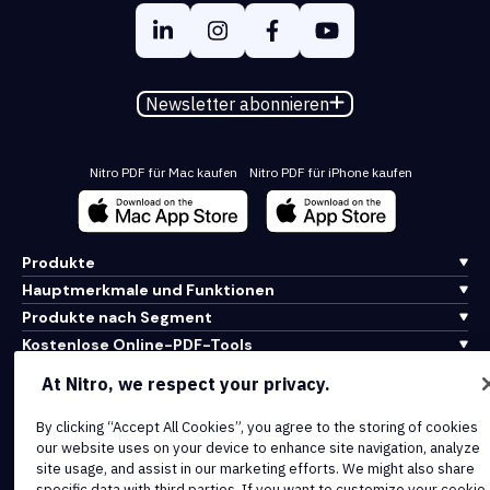
Newsletter abonnieren
Nitro PDF für Mac kaufen
Nitro PDF für iPhone kaufen
Produkte
Hauptmerkmale und Funktionen
Produkte nach Segment
Kostenlose Online-PDF-Tools
Produkte nach Branche
At Nitro, we respect your privacy.
Bibliothek für Bildung und Einblicke
Partner
By clicking “Accept All Cookies”, you agree to the storing of cookies
our website uses on your device to enhance site navigation, analyze
Info
site usage, and assist in our marketing efforts. We might also share
Kontakt mit Nitro aufnehmen
specific data with third parties. If you want to customize your cookie