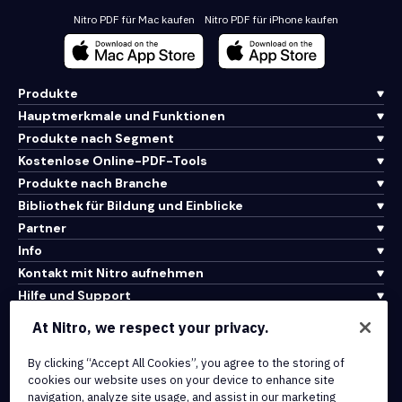
Nitro PDF für Mac kaufen
Nitro PDF für iPhone kaufen
Produkte
Hauptmerkmale und Funktionen
Produkte nach Segment
Kostenlose Online-PDF-Tools
Produkte nach Branche
Bibliothek für Bildung und Einblicke
Partner
Info
Kontakt mit Nitro aufnehmen
Hilfe und Support
At Nitro, we respect your privacy.
Integrationen und API-Konnektivität
By clicking “Accept All Cookies”, you agree to the storing of
Nutzungsbedingungen
cookies our website uses on your device to enhance site
Cookie-Richtlinie
navigation, analyze site usage, and assist in our marketing