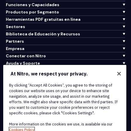
Funciones y Capacidades
Productos por Segmento
Herramientas PDF gratuitas en línea
Sectores
Biblioteca de Educación y Recursos
Partners
Empresa
Conectar con Nitro
Ayuda y Soporte
At Nitro, we respect your privacy.
Integrations & API Connectivity
Terms of Service
By clicking “Accept All Cookies”, you agree to the storing of
cookies our website uses on your device to enhance site
Cookie Policy
navigation, analyze site usage, and assist in our marketing
Copyright Policy
efforts. We might also share specific data with third parties. If
All Terms & Policies
you want to customize your cookie preferences or reject
specific cookies, please click "Cookies Settings".
© 2026 Nitro Software, Inc. All rights reserved.
More information on the cookies we use, is available via our
Cookies Policy