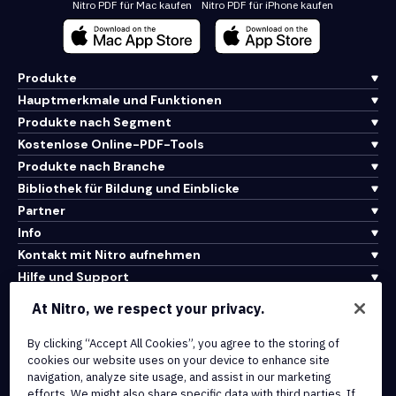
Nitro PDF für Mac kaufen
Nitro PDF für iPhone kaufen
Produkte
Hauptmerkmale und Funktionen
Produkte nach Segment
Kostenlose Online-PDF-Tools
Produkte nach Branche
Bibliothek für Bildung und Einblicke
Partner
Info
Kontakt mit Nitro aufnehmen
Hilfe und Support
At Nitro, we respect your privacy.
Integrationen und API-Konnektivität
By clicking “Accept All Cookies”, you agree to the storing of
Nutzungsbedingungen
cookies our website uses on your device to enhance site
Cookie-Richtlinie
navigation, analyze site usage, and assist in our marketing
Copyright-Richtlinie
efforts. We might also share specific data with third parties. If