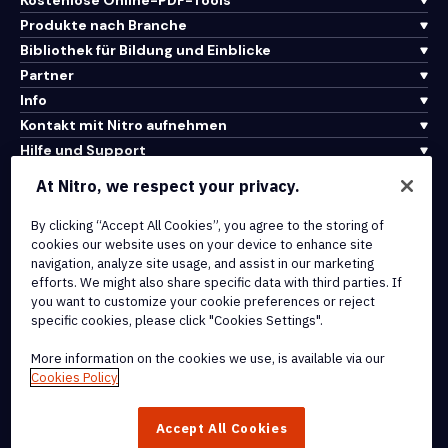
Kostenlose Online-PDF-Tools
Produkte nach Branche
Bibliothek für Bildung und Einblicke
Partner
Info
Kontakt mit Nitro aufnehmen
Hilfe und Support
At Nitro, we respect your privacy.
Integrationen und API-Konnektivität
By clicking “Accept All Cookies”, you agree to the storing of
Nutzungsbedingungen
cookies our website uses on your device to enhance site
Cookie-Richtlinie
navigation, analyze site usage, and assist in our marketing
Copyright-Richtlinie
efforts. We might also share specific data with third parties. If
Alle Bedingungen und Richtlinien
you want to customize your cookie preferences or reject
specific cookies, please click "Cookies Settings".
© 2026 Nitro Software, Inc. Alle Rechte vorbehalten.
More information on the cookies we use, is available via our
Cookies Policy
Nitro, das Nitro-Logo, Nitro Productivity Platform, Nitro PDF Pro,
Nitro Sign und Nitro Analytics sind Marken und/oder eingetragene
Accept All Cookies
Marken von Nitro Software, Inc. oder seinen verbundenen