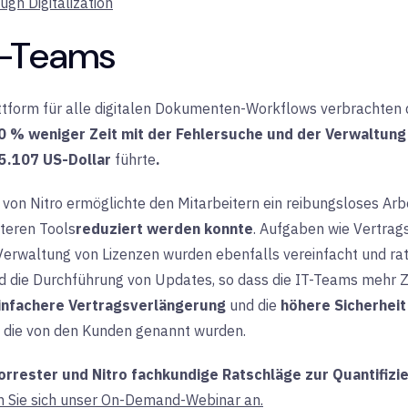
ugh Digitalization
IT-Teams
attform für alle digitalen Dokumenten-Workflows verbrachten 
0 % weniger Zeit mit der Fehlersuche und der Verwaltung
5.107 US-Dollar
führte
.
von Nitro
ermöglichte
den Mitarbeitern ein reibungsloses Arb
lteren Tools
reduziert werden konnte
. Aufgaben wie Vertrag
Verwaltung von Lizenzen wurden ebenfalls vereinfacht und rati
 die Durchführung von Updates, so dass die IT-Teams mehr Ze
infachere Vertragsverlängerung
und die
höhere Sicherheit
e, die von den Kunden genannt wurden.
rrester und Nitro fachkundige Ratschläge zur Quantifizie
n Sie sich unser On-Demand-Webinar an.