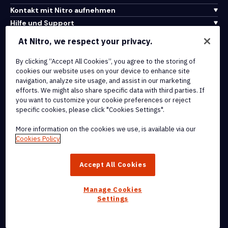
Kontakt mit Nitro aufnehmen
Hilfe und Support
At Nitro, we respect your privacy.
Integrationen und API-Konnektivität
Nutzungsbedingungen
By clicking “Accept All Cookies”, you agree to the storing of
cookies our website uses on your device to enhance site
Cookie-Richtlinie
navigation, analyze site usage, and assist in our marketing
Copyright-Richtlinie
efforts. We might also share specific data with third parties. If
Alle Bedingungen und Richtlinien
you want to customize your cookie preferences or reject
specific cookies, please click "Cookies Settings".
© 2026 Nitro Software, Inc. Alle Rechte vorbehalten.
More information on the cookies we use, is available via our
Cookies Policy
Nitro, das Nitro-Logo, Nitro Productivity Platform, Nitro PDF Pro,
Nitro Sign und Nitro Analytics sind Marken und/oder eingetragene
Accept All Cookies
Marken von Nitro Software, Inc. oder seinen verbundenen
Unternehmen in den Vereinigten Staaten und/oder anderen Ländern.
Manage Cookies
Settings