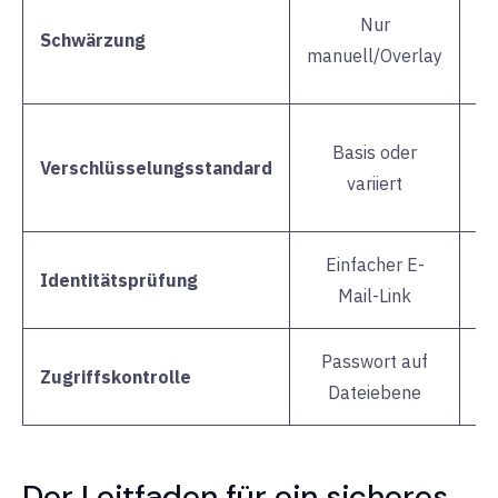
Nur
Schwärzung
ge
manuell/Overlay
Basis oder
Verschlüsselungsstandard
variiert
Einfacher E-
2F
Identitätsprüfung
Mail-Link
Passwort auf
Zugriffskontrolle
Dateiebene
Der Leitfaden für ein sicheres