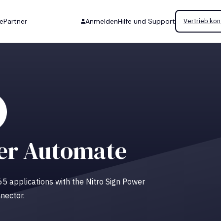
se
Partner
Anmelden
Hilfe und Support
Vertrieb kon
er Automate
 365 applications with the Nitro Sign Power
nector.