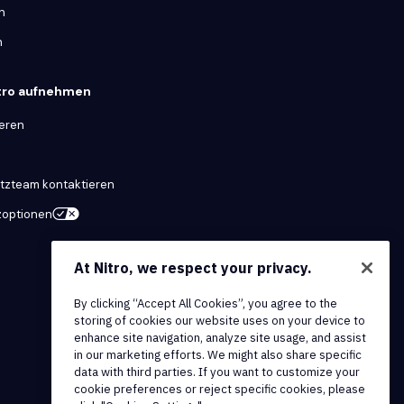
n
n
itro aufnehmen
ieren
tzteam kontaktieren
zoptionen
At Nitro, we respect your privacy.
By clicking “Accept All Cookies”, you agree to the
storing of cookies our website uses on your device to
enhance site navigation, analyze site usage, and assist
in our marketing efforts. We might also share specific
data with third parties. If you want to customize your
cookie preferences or reject specific cookies, please