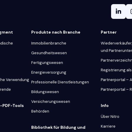
egment
Produkte nach Branche
Partner
ndische
Immobilienbranche
Wiederverkäufer,
und Partnerunt
Gesundheitswesen
Partnerverzeichn
Fertigungswesen
Registrierung als
Energieversorgung
iche Verwendung
Partnerportal –
Professionelle Dienstleistungen
hrende
Partnerportal – 
Bildungswesen
Versicherungswesen
e-PDF-Tools
Info
Behörden
Über Nitro
Karriere
Bibliothek für Bildung und