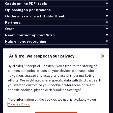
Gratis online PDF-tools
Oplossingen per branche
Onderwijs- en inzichtbibliotheek
Partners
Over
Neem contact op met Nitro
Hulp en ondersteuning
Integraties en API-connectiviteit
At Nitro, we respect your privacy.
Gebruiksvoorwaarden
Cookiebeleid
By clicking “Accept All Cookies”, you agree to the storing of
cookies our website uses on your device to enhance site
Copyrightbeleid
navigation, analyze site usage, and assist in our marketing
Alle voorwaarden en beleidsmaatregelen
efforts. We might also share specific data with third parties. If
you want to customize your cookie preferences or reject
specific cookies, please click "Cookies Settings".
© 2026 Nitro Software, Inc. Inc. Alle rechten voorbehouden.
More information on the cookies we use, is available via our
Nitro, het Nitro-logo, Nitro Productivity Platform, Nitro PDF Pro, Nitro
Cookies Policy
Sign en Nitro Analytics zijn handelsmerken en/of geregistreerde