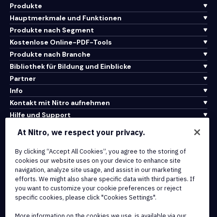
Produkte
Hauptmerkmale und Funktionen
Produkte nach Segment
Kostenlose Online-PDF-Tools
Produkte nach Branche
Bibliothek für Bildung und Einblicke
Partner
Info
Kontakt mit Nitro aufnehmen
Hilfe und Support
At Nitro, we respect your privacy.
Integrationen und API-Konnektivität
Nutzungsbedingungen
By clicking “Accept All Cookies”, you agree to the storing of
cookies our website uses on your device to enhance site
Cookie-Richtlinie
navigation, analyze site usage, and assist in our marketing
Copyright-Richtlinie
efforts. We might also share specific data with third parties. If
Alle Bedingungen und Richtlinien
you want to customize your cookie preferences or reject
specific cookies, please click "Cookies Settings".
© 2026 Nitro Software, Inc. Alle Rechte vorbehalten.
More information on the cookies we use, is available via our