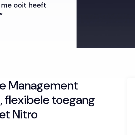
d me ooit heeft
”
tle Management
 flexibele toegang
t Nitro