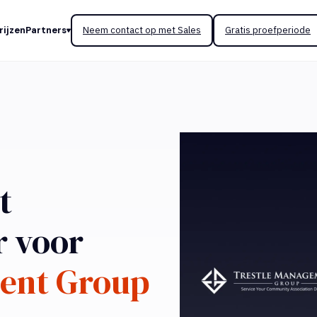
rijzen
Partners
Neem contact op met Sales
Gratis proefperiode
t
r voor
ent Group