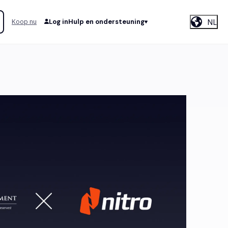
NL
Koop nu
Log in
Hulp en ondersteuning