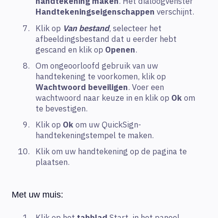
handtekening maken
. Het dialoogvenster
Handtekeningseigenschappen
verschijnt.
Klik op
Van bestand
, selecteer het
afbeeldingsbestand dat u eerder hebt
gescand en klik op
Openen
.
Om ongeoorloofd gebruik van uw
handtekening te voorkomen, klik op
Wachtwoord beveiligen
. Voer een
wachtwoord naar keuze in en klik op
Ok
om
te bevestigen.
Klik op
Ok
om uw QuickSign-
handtekeningstempel te maken.
Klik om uw handtekening op de pagina te
plaatsen.
Met uw muis:
Klik op het
tabblad
Start, in het paneel