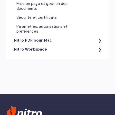
Mise en page et gestion des
documents
Sécurité et certificats
Paramètres, autorisations et
préférences
Nitro PDF pour Mac
Nitro Workspace
Outils d'annotation et
commentaires
Compte et accès
Paramètres, autorisations et
préférences