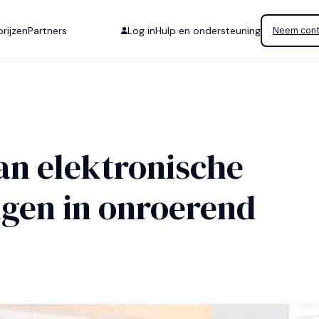
rijzen
Partners
Log in
Hulp en ondersteuning
Neem cont
an elektronische
gen in onroerend