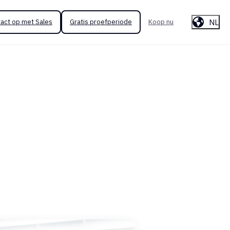
NL
act op met Sales
Gratis proefperiode
Koop nu