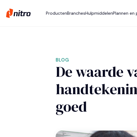
Producten
Branches
Hulpmiddelen
Plannen en p
BLOG
De waarde v
handtekenin
goed