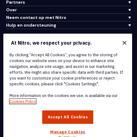
Partners
Over
Neem contact op met Nitro
Hulp en ondersteuning
Integraties en API-connectiviteit
At Nitro, we respect your privacy.
Gebruiksvoorwaarden
By clicking “Accept All Cookies”, you agree to the storing of
Cookiebeleid
cookies our website uses on your device to enhance site
Copyrightbeleid
navigation, analyze site usage, and assist in our marketing
Alle voorwaarden en beleidsmaatregelen
efforts. We might also share specific data with third parties. If
you want to customize your cookie preferences or reject
specific cookies, please click "Cookies Settings".
© 2026 Nitro Software, Inc. Inc. Alle rechten voorbehouden.
More information on the cookies we use, is available via our
Nitro, het Nitro-logo, Nitro Productivity Platform, Nitro PDF Pro, Nitro
Cookies Policy
Sign en Nitro Analytics zijn handelsmerken en/of geregistreerde
handelsmerken van Nitro Software, Inc. of haar
Accept All Cookies
dochterondernemingen in de Verenigde Staten en/of andere
landen.
Manage Cookies