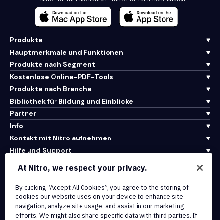
Produkte
Hauptmerkmale und Funktionen
Produkte nach Segment
Kostenlose Online-PDF-Tools
Produkte nach Branche
Bibliothek für Bildung und Einblicke
Partner
Info
Kontakt mit Nitro aufnehmen
Hilfe und Support
At Nitro, we respect your privacy.
Integrationen und API-Konnektivität
By clicking “Accept All Cookies”, you agree to the storing of
Nutzungsbedingungen
cookies our website uses on your device to enhance site
Cookie-Richtlinie
navigation, analyze site usage, and assist in our marketing
Copyright-Richtlinie
efforts. We might also share specific data with third parties. If
Alle Bedingungen und Richtlinien