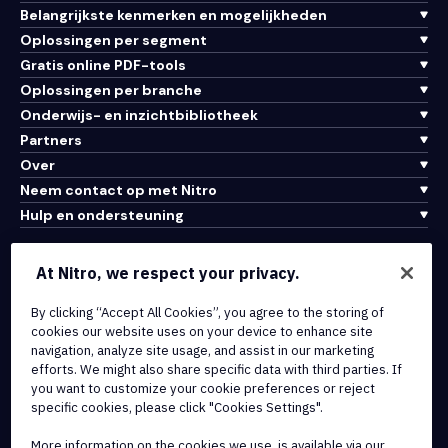
Belangrijkste kenmerken en mogelijkheden
Oplossingen per segment
Gratis online PDF-tools
Oplossingen per branche
Onderwijs- en inzichtbibliotheek
Partners
Over
Neem contact op met Nitro
Hulp en ondersteuning
Integraties en API-connectiviteit
At Nitro, we respect your privacy.
Gebruiksvoorwaarden
Cookiebeleid
By clicking “Accept All Cookies”, you agree to the storing of
cookies our website uses on your device to enhance site
Copyrightbeleid
navigation, analyze site usage, and assist in our marketing
Alle voorwaarden en beleidsmaatregelen
efforts. We might also share specific data with third parties. If
you want to customize your cookie preferences or reject
specific cookies, please click "Cookies Settings".
© 2026 Nitro Software, Inc. Inc. Alle rechten voorbehouden.
More information on the cookies we use, is available via our