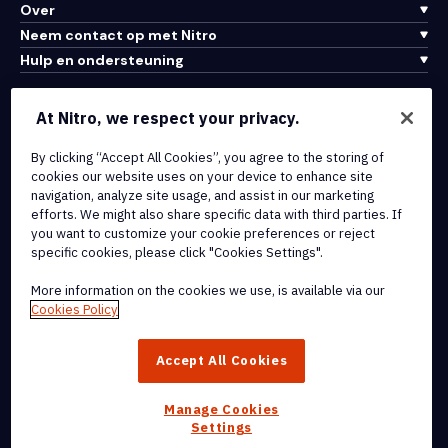
Over
Neem contact op met Nitro
Hulp en ondersteuning
Integraties en API-connectiviteit
At Nitro, we respect your privacy.
Gebruiksvoorwaarden
Cookiebeleid
By clicking “Accept All Cookies”, you agree to the storing of
cookies our website uses on your device to enhance site
Copyrightbeleid
navigation, analyze site usage, and assist in our marketing
Alle voorwaarden en beleidsmaatregelen
efforts. We might also share specific data with third parties. If
you want to customize your cookie preferences or reject
specific cookies, please click "Cookies Settings".
© 2026 Nitro Software, Inc. Inc. Alle rechten voorbehouden.
More information on the cookies we use, is available via our
Nitro, het Nitro-logo, Nitro Productivity Platform, Nitro PDF Pro, Nitro
Cookies Policy
Sign en Nitro Analytics zijn handelsmerken en/of geregistreerde
handelsmerken van Nitro Software, Inc. of haar
Accept All Cookies
dochterondernemingen in de Verenigde Staten en/of andere
landen.
Manage Cookies
Settings