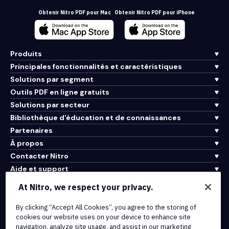
Obtenir Nitro PDF pour Mac
Obtenir Nitro PDF pour iPhone
Produits
Principales fonctionnalités et caractéristiques
Solutions par segment
Outils PDF en ligne gratuits
Solutions par secteur
Bibliothèque d'éducation et de connaissances
Partenaires
À propos
Contacter Nitro
Aide et support
At Nitro, we respect your privacy.
Intégrations et connectivité API
By clicking “Accept All Cookies”, you agree to the storing of
Conditions d'utilisation
cookies our website uses on your device to enhance site
Politique de cookies
navigation, analyze site usage, and assist in our marketing