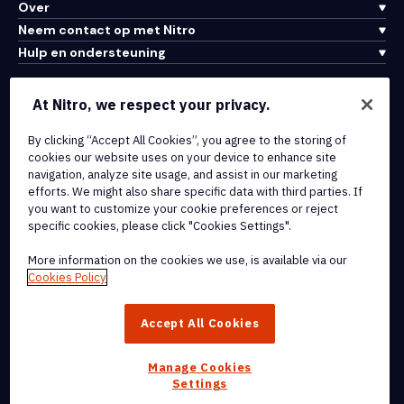
Over
Neem contact op met Nitro
Hulp en ondersteuning
Integraties en API-connectiviteit
At Nitro, we respect your privacy.
Gebruiksvoorwaarden
By clicking “Accept All Cookies”, you agree to the storing of
Cookiebeleid
cookies our website uses on your device to enhance site
Copyrightbeleid
navigation, analyze site usage, and assist in our marketing
Alle voorwaarden en beleidsmaatregelen
efforts. We might also share specific data with third parties. If
you want to customize your cookie preferences or reject
specific cookies, please click "Cookies Settings".
© 2026 Nitro Software, Inc. Inc. Alle rechten voorbehouden.
More information on the cookies we use, is available via our
Nitro, het Nitro-logo, Nitro Productivity Platform, Nitro PDF Pro, Nitro
Cookies Policy
Sign en Nitro Analytics zijn handelsmerken en/of geregistreerde
handelsmerken van Nitro Software, Inc. of haar
Accept All Cookies
dochterondernemingen in de Verenigde Staten en/of andere
landen.
Manage Cookies
Settings