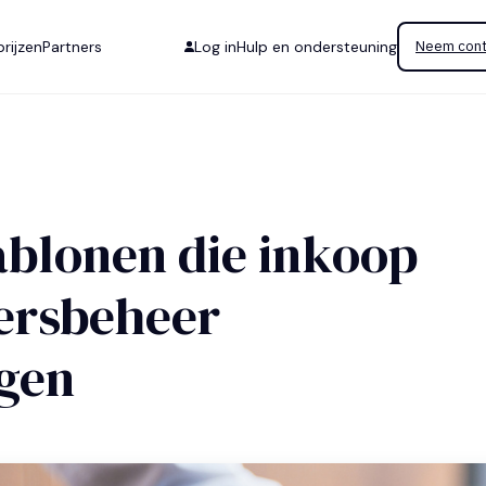
rijzen
Partners
Log in
Hulp en ondersteuning
Neem cont
ablonen die inkoop
iersbeheer
gen