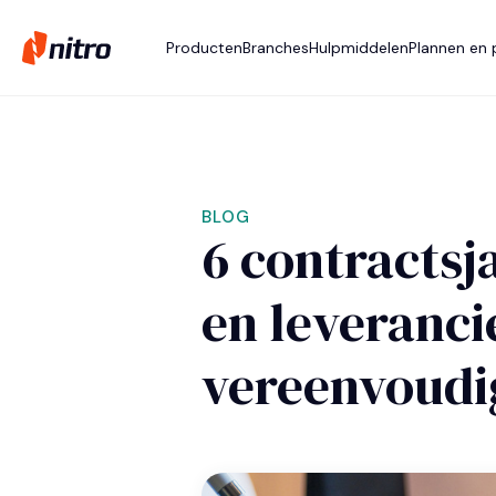
Producten
Branches
Hulpmiddelen
Plannen en p
BLOG
6 contractsj
en leveranc
vereenvoudi