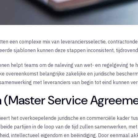
ten een complexe mix van leveranciersselectie, contractond
eerde sjablonen kunnen deze stappen inconsistent, tijdrovend 
onen helpt teams om de naleving van wet- en regelgeving te h
ke overeenkomst belangrijke zakelijke en juridische bescherm
 samenwerking met leveranciers van begin tot eind kunnen ve
n (Master Service Agreem
eert het overkoepelende juridische en commerciële kader tusse
 beide partijen in de loop van de tijd zullen samenwerken, me
heid, intellectueel eigendom en beëindiging. Door eenmaal a