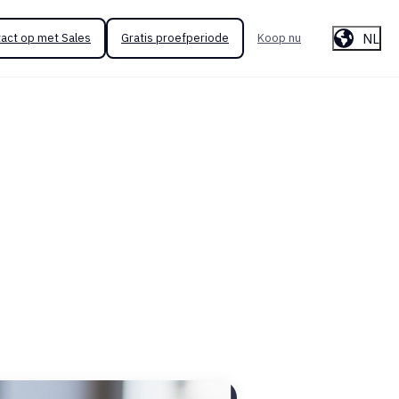
NL
act op met Sales
Gratis proefperiode
Koop nu